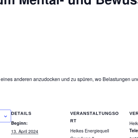
m eines anderen anzudocken und zu spüren, wo Belastungen und 
DETAILS
VERANSTALTUNGSO
VE
RT
Beginn:
Heik
Tel
Heikes Energiequell
13. April 2024