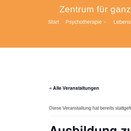
Zum
Zentrum für ganz
Inhalt
springen
Start
Psychotherapie
Lebensh
« Alle Veranstaltungen
Diese Veranstaltung hat bereits stattge
Ausbildung z