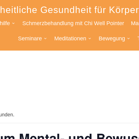
heitliche Gesundheit für Körper
ilfe
Schmerzbehandlung mit Chi Well Pointer
Mag
Seminare
Meditationen
Bewegung
funden.
um Mental- und Bewus