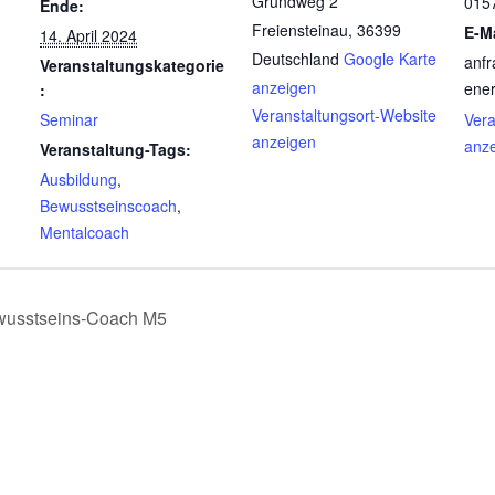
Grundweg 2
015
Ende:
Freiensteinau
,
36399
E-Ma
14. April 2024
Deutschland
Google Karte
anf
Veranstaltungskategorie
anzeigen
ener
:
Veranstaltungsort-Website
Seminar
Vera
anzeigen
anz
Veranstaltung-Tags:
Ausbildung
,
Bewusstseinscoach
,
Mentalcoach
wusstseins-Coach M5