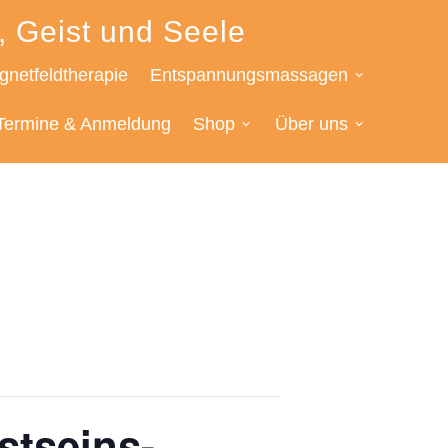
, Geist und Seele
netfeldtherapie
Entspannungsmassagen
Termine & Anmeldung
Shop
Über uns
stseins-