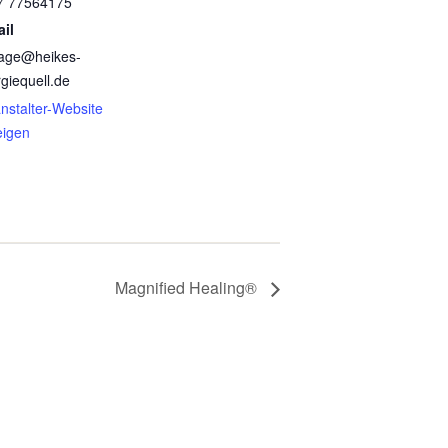
7 77564175
il
rage@heikes-
giequell.de
nstalter-Website
eigen
Magnified Healing®