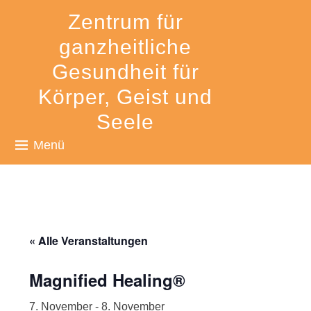
Zum
Zentrum für
Inhalt
ganzheitliche
springen
Gesundheit für
Körper, Geist und
Seele
Menü
« Alle Veranstaltungen
Magnified Healing®
7. November
-
8. November